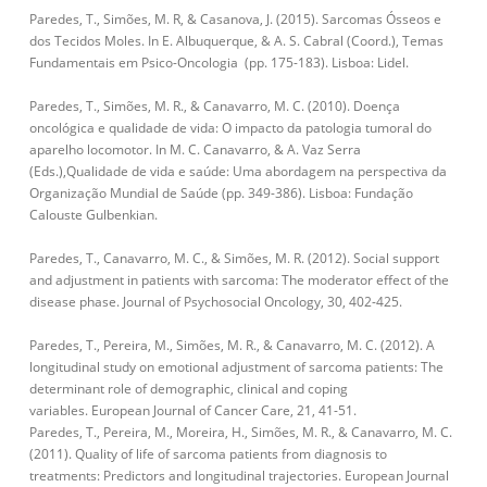
Paredes, T., Simões, M. R, & Casanova, J. (2015). Sarcomas Ósseos e
dos Tecidos Moles. In E. Albuquerque, & A. S. Cabral (Coord.), Temas
Fundamentais em Psico-Oncologia (pp. 175-183). Lisboa: Lidel.
Paredes, T., Simões, M. R., & Canavarro, M. C. (2010). Doença
oncológica e qualidade de vida: O impacto da patologia tumoral do
aparelho locomotor. In M. C. Canavarro, & A. Vaz Serra
(Eds.),Qualidade de vida e saúde: Uma abordagem na perspectiva da
Organização Mundial de Saúde (pp. 349-386). Lisboa: Fundação
Calouste Gulbenkian.
Paredes, T., Canavarro, M. C., & Simões, M. R. (2012). Social support
and adjustment in patients with sarcoma: The moderator effect of the
disease phase. Journal of Psychosocial Oncology, 30, 402-425.
Paredes, T., Pereira, M., Simões, M. R., & Canavarro, M. C. (2012). A
longitudinal study on emotional adjustment of sarcoma patients: The
determinant role of demographic, clinical and coping
variables. European Journal of Cancer Care, 21, 41-51.
Paredes, T., Pereira, M., Moreira, H., Simões, M. R., & Canavarro, M. C.
(2011). Quality of life of sarcoma patients from diagnosis to
treatments: Predictors and longitudinal trajectories. European Journal