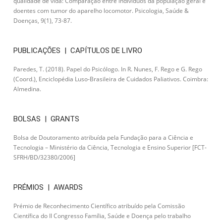
qualidade de vida: Comparação entre indivíduos da população geral e
doentes com tumor do aparelho locomotor. Psicologia, Saúde &
Doenças, 9(1), 73-87.
PUBLICAÇÕES | CAPÍTULOS DE LIVRO
Paredes, T. (2018). Papel do Psicólogo. In R. Nunes, F. Rego e G. Rego
(Coord.), Enciclopédia Luso-Brasileira de Cuidados Paliativos. Coimbra:
Almedina.
BOLSAS | GRANTS
Bolsa de Doutoramento atribuída pela Fundação para a Ciência e
Tecnologia – Ministério da Ciência, Tecnologia e Ensino Superior [FCT-
SFRH/BD/32380/2006]
PRÉMIOS | AWARDS
Prémio de Reconhecimento Científico atribuído pela Comissão
Científica do II Congresso Família, Saúde e Doença pelo trabalho